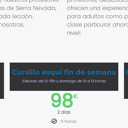
as de Sierra Nevada,
ofrecen una experienc
ada lección.
para adultos como p
nosotros.
clase particular ahora
nivel!
a
Cursillo esquí fin de semana
Sábado de 12-15h y domingo de 10 a 13 horas
98
€
2 días
5 horas