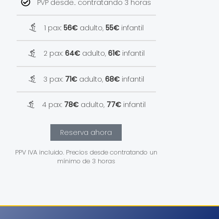
PVP desde.. contratando 3 horas
1 pax:
56€
adulto,
55€
infantil
2 pax:
64€
adulto,
61€
infantil
3 pax:
71€
adulto,
68€
infantil
4 pax:
78€
adulto,
77€
infantil
Reserva ahora
PPV IVA incluido. Precios desde contratando un
mínimo de 3 horas