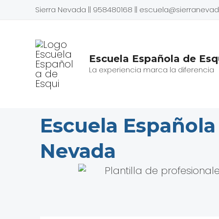
Ir
Sierra Nevada || 958480168 || escuela@sierranev
al
contenido
Escuela Española de Esqu
La experiencia marca la diferencia
Escuela Española
Nevada