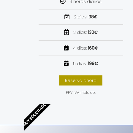
3 horas diarias
2 días:
98€
3 días:
130€
4 días:
160€
5 días:
199€
Reserva ahora
PPV IVA incluido.
MUY SOLICITADO