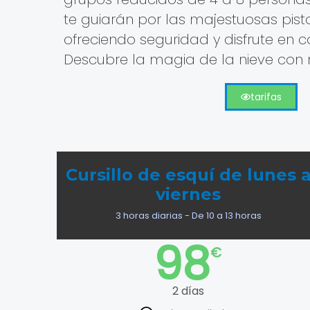
te guiarán por las majestuosas pist
ofreciendo seguridad y disfrute en c
Descubre la magia de la nieve con 
tarifas
Cursillo de esquí de lunes 
viernes
3 horas diarias - De 10 a 13 horas
98
€
2 días