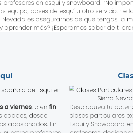
profesores en esquí y snowboard. ¡No importa
s equipo, pases de esquí u otro servicio, ¡te 
a Nevada es asegurarnos de que tengas la mej
y aprender más? ¡Esperamos saber de ti pro
squí
Cla
s a viernes
, o en
fin
Desbloquea tu potenci
as edades, desde
clases particulares e
tos apasionados. En
Esquí y Snowboard en
, nuestros profesores
profesores, dedicado