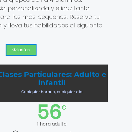
ia personalizada y eficaz tanto
ara los más pequeños. Reserva tu
 y lleva tus habilidades al siguiente
tarifas
Clases Particulares: Adulto e
infantil
Cualquier horario, cualquier día
56
€
1 hora adulto