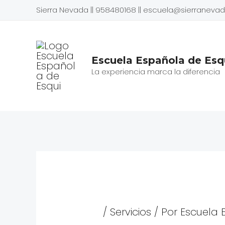
Ir
Navegación
Sierra Nevada || 958480168 || escuela@sierranev
al
de
contenido
entradas
Escuela Española de Esqu
La experiencia marca la diferencia
/
Servicios
/ Por
Escuela 