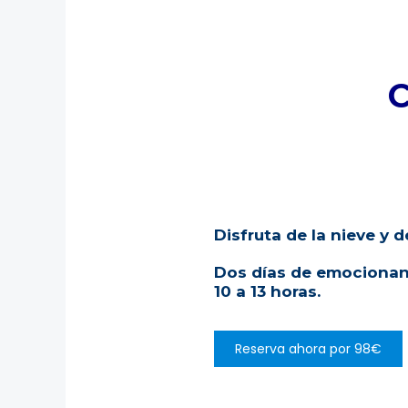
¡Aventura y aprendi
C
Disfruta de la nieve y 
Dos días de emocionant
10 a 13 horas.
Reserva ahora por 98€