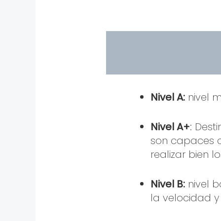
Nivel A:
nivel 
Nivel A+
: Des
son capaces d
realizar bien l
Nivel B:
nivel b
la velocidad y 