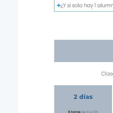
¿Y si solo hay 1 alum
Clas
2 días
6 horas
de 10 a 13h