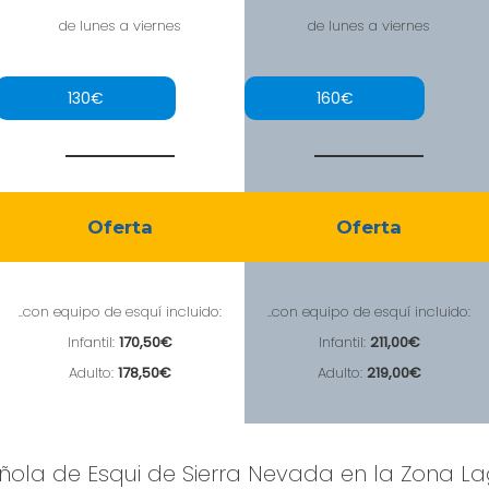
de lunes a viernes
de lunes a viernes
130€
160€
Oferta
Oferta
..con equipo de esquí incluido:
..con equipo de esquí incluido:
Infantil:
170,50€
Infantil:
211,00€
Adulto:
178,50€
Adulto:
219,00€