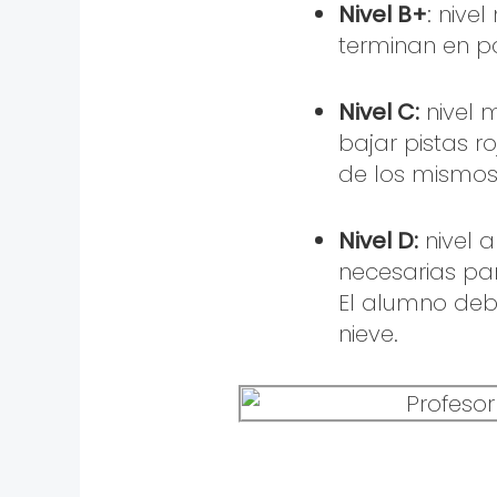
Nivel B+
: nive
terminan en pa
Nivel C:
nivel 
bajar pistas r
de los mismos
Nivel D:
nivel 
necesarias par
El alumno debe
nieve.