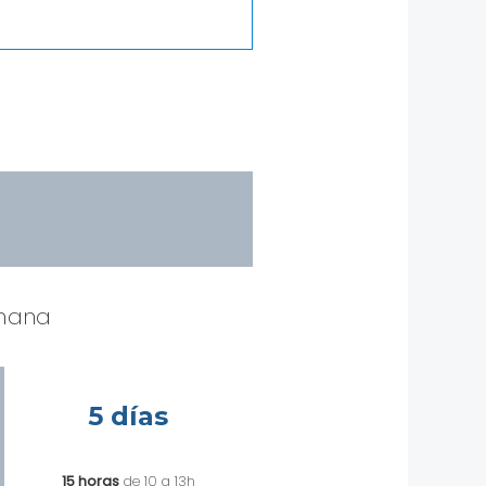
emana
5 días
1
5
horas
de 10 a 13h