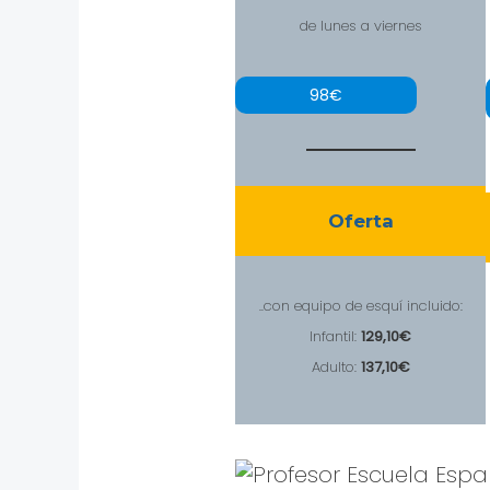
de lunes a viernes
98€
Oferta
..con equipo de esquí incluido:
Infantil:
129,10€
Adulto:
137,10€