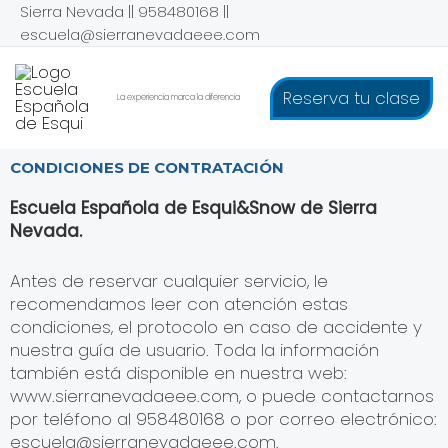
Ir
Sierra Nevada || 958480168 ||
al
escuela@sierranevadaeee.com
contenido
Reserva tu clase
La experiencia marca la diferencia
CONDICIONES DE CONTRATACIÓN
Escuela Española de Esqui&Snow de Sierra
Nevada.
Antes de reservar cualquier servicio, le
recomendamos leer con atención estas
condiciones, el protocolo en caso de accidente y
nuestra guía de usuario. Toda la información
también está disponible en nuestra web:
www.sierranevadaeee.com, o puede contactarnos
por teléfono al 958480168 o por correo electrónico:
escuela@sierranevadaeee.com.